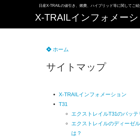
日産X-TRAILの値引き、燃費、ハイブリッド等に関してご
X-TRAILインフォメー
ホーム
サイトマップ
X-TRAILインフォメーション
T31
エクストレイルT31のバッ
エクストレイルのディーゼ
は？