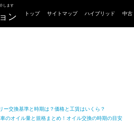
紹介します
トップ
サイトマップ
ハイブリッド
中古
ション
テリー交換基準と時期は？価格と工賃はいくら？
ル車のオイル量と規格まとめ！オイル交換の時期の目安