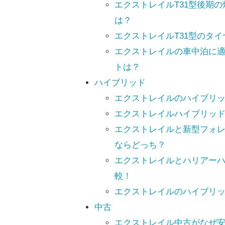
エクストレイルT31型後期
は？
エクストレイルT31型のタ
エクストレイルの車中泊に適し
トは？
ハイブリッド
エクストレイルのハイブリ
エクストレイルハイブリッ
エクストレイルと新型フォレ
ならどっち？
エクストレイルとハリアー
較！
エクストレイルのハイブリ
中古
エクストレイル中古がなぜ安