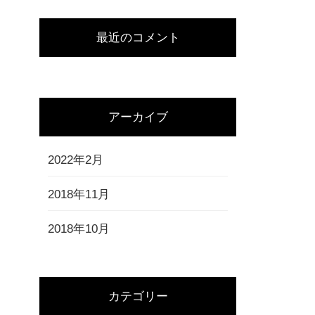
最近のコメント
アーカイブ
2022年2月
2018年11月
2018年10月
カテゴリー