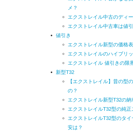
メ？
エクストレイル中古のディ
エクストレイル中古車は値
値引き
エクストレイル新型の価格
エクストレイルのハイブリ
エクストレイル 値引きの限
新型T32
【エクストレイル】昔の型の
の？
エクストレイル新型T32の
エクストレイルT32型の純
エクストレイルT32型のタ
安は？