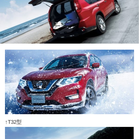
↑T32型