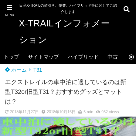
日産X-TRAILの値引き、燃費、ハイブリッド等に関してご紹
介します
MENU
X-TRAILインフォメー
ション
トップ
サイトマップ
ハイブリッド
中古
値
ホーム
T31
エクストレイルの車中泊に適しているのは新
型T32or旧型T31？おすすめグッズとマット
は？
2018年11月27日
2018年10月16日
5 min
932
views